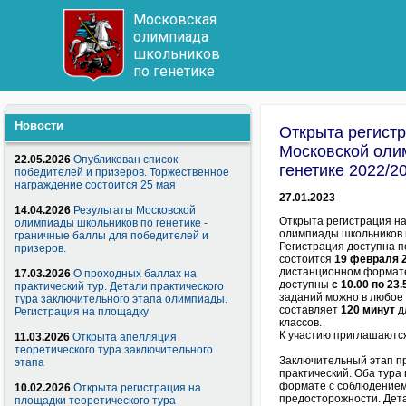
Московская
олимпиада
школьников
по генетике
Новости
Открыта регистр
Московской оли
22.05.2026
Опубликован список
генетике 2022/2
победителей и призеров. Торжественное
награждение состоится 25 мая
27.01.2023
14.04.2026
Результаты Московской
Открыта регистрация н
олимпиады школьников по генетике -
олимпиады школьников п
граничные баллы для победителей и
Регистрация доступна 
призеров.
состоится
19 февраля 
дистанционном формате
17.03.2026
О проходных баллах на
доступны
с 10.00 по 23
практический тур. Детали практического
заданий можно в любое
тура заключительного этапа олимпиады.
составляет
120 минут
д
Регистрация на площадку
классов.
К участию приглашаются
11.03.2026
Открыта апелляция
теоретического тура заключительного
Заключительный этап пр
этапа
практический. Оба тура
формате с соблюдением
10.02.2026
Открыта регистрация на
предосторожности. Дет
площадки теоретического тура