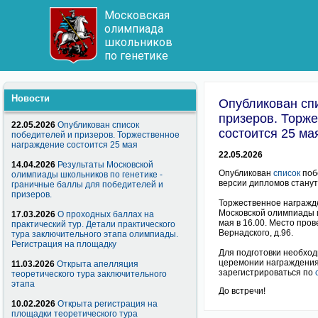
Московская
олимпиада
школьников
по генетике
Новости
Опубликован сп
призеров. Торж
22.05.2026
Опубликован список
состоится 25 м
победителей и призеров. Торжественное
награждение состоится 25 мая
22.05.2026
14.04.2026
Результаты Московской
Опубликован
список
поб
олимпиады школьников по генетике -
версии дипломов станут
граничные баллы для победителей и
призеров.
Торжественное награжд
Московской олимпиады ш
17.03.2026
О проходных баллах на
мая в 16.00. Место про
практический тур. Детали практического
Вернадского, д.96.
тура заключительного этапа олимпиады.
Регистрация на площадку
Для подготовки необход
церемонии награждения
11.03.2026
Открыта апелляция
зарегистрироваться по
теоретического тура заключительного
этапа
До встречи!
10.02.2026
Открыта регистрация на
площадки теоретического тура