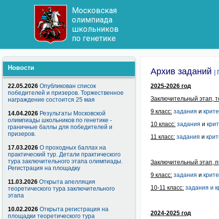
Московская
олимпиада
школьников
по генетике
Новости
Архив заданий
|
22.05.2026
Опубликован список
2025-2026 год
победителей и призеров. Торжественное
Заключительный этап, т
награждение состоится 25 мая
9 класс:
задания
и
крит
14.04.2026
Результаты Московской
олимпиады школьников по генетике -
10 класс:
задания
и
кри
граничные баллы для победителей и
призеров.
11 класс:
задания
и
кри
17.03.2026
О проходных баллах на
практический тур. Детали практического
тура заключительного этапа олимпиады.
Заключительный этап, п
Регистрация на площадку
9 класс:
задания
и
крит
11.03.2026
Открыта апелляция
10-11 класс:
задания и 
теоретического тура заключительного
этапа
10.02.2026
Открыта регистрация на
2024-2025 год
площадки теоретического тура